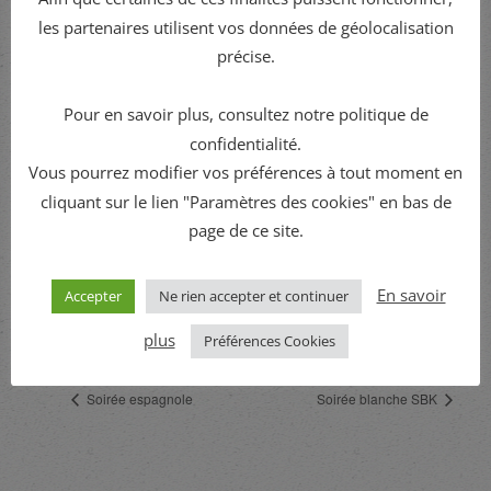
les partenaires utilisent vos données de géolocalisation
précise.
Pour en savoir plus, consultez notre politique de
confidentialité.
LIEU
Vous pourrez modifier vos préférences à tout moment en
La Paillote by Xtrem Village
cliquant sur le lien "Paramètres des cookies" en bas de
39 route de nerac
page de ce site.
LAMONTJOIE
,
47310
France
+ Google Map
Phone
En savoir
Accepter
Ne rien accepter et continuer
06 41 46 11 36
plus
Préférences Cookies
Soirée espagnole
Soirée blanche SBK