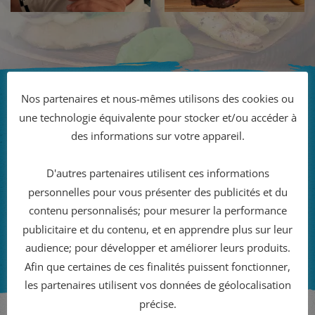
Nos partenaires et nous-mêmes utilisons des cookies ou
une technologie équivalente pour stocker et/ou accéder à
VOTRE MENU SUR-MESURE
des informations sur votre appareil.
D'autres partenaires utilisent ces informations
Vous souhaitez un menu sur-mesure pour un
personnelles pour vous présenter des publicités et du
groupe, un séminaire d’entreprise, un CE…
contenu personnalisés; pour mesurer la performance
publicitaire et du contenu, et en apprendre plus sur leur
Contactez-nous
audience; pour développer et améliorer leurs produits.
Afin que certaines de ces finalités puissent fonctionner,
les partenaires utilisent vos données de géolocalisation
précise.