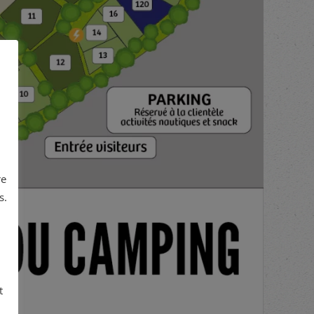
re
s.
t