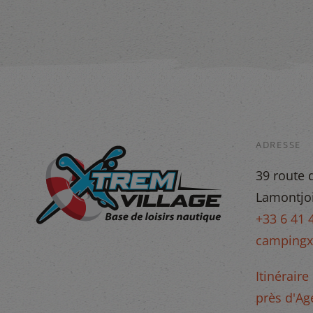
ADRESSE
39 route 
Lamontjo
+33 6 41 
campingx
Itinérair
près d'Ag