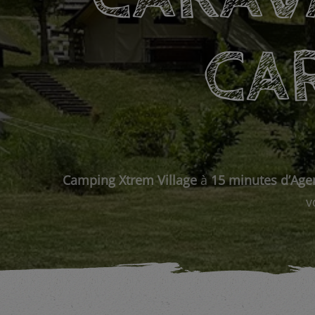
CA
Camping Xtrem Village
à
15 minutes d’Age
v