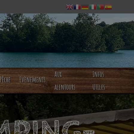
Aux
Infos
Pêche
Evènements
alentours
Utiles
MPING-