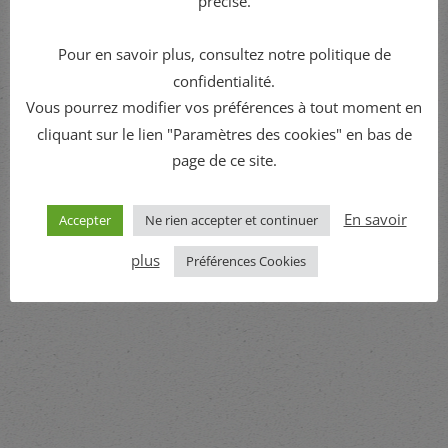
précise.
Fin :
Pour en savoir plus, consultez notre politique de
mai 10 - 1h00
confidentialité.
Prix :
Vous pourrez modifier vos préférences à tout moment en
Gratuit
cliquant sur le lien "Paramètres des cookies" en bas de
page de ce site.
En savoir
Accepter
Ne rien accepter et continuer
plus
Préférences Cookies