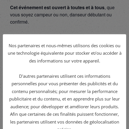
Cet événement est ouvert à toutes et à tous
, que
vous soyez campeur ou non, danseur débutant ou
confirmé.
Nos partenaires et nous-mêmes utilisons des cookies ou
Venez profiter de cette
soirée 100% danse et bonne
une technologie équivalente pour stocker et/ou accéder à
humeur
! On vous y attend nombreux !
des informations sur votre appareil.
D'autres partenaires utilisent ces informations
personnelles pour vous présenter des publicités et du
Ajouter au calendrier
contenu personnalisés; pour mesurer la performance
publicitaire et du contenu, et en apprendre plus sur leur
audience; pour développer et améliorer leurs produits.
DÉTAILS
Afin que certaines de ces finalités puissent fonctionner,
Début :
les partenaires utilisent vos données de géolocalisation
mai 9 - 19h00