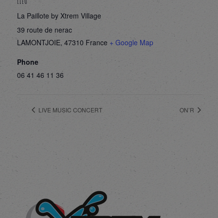
LIEU
La Paillote by Xtrem Village
39 route de nerac
LAMONTJOIE
,
47310
France
+ Google Map
Phone
06 41 46 11 36
LIVE MUSIC CONCERT
ON’R