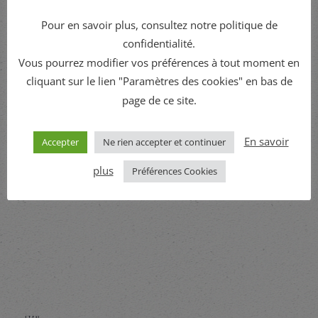
Début :
Pour en savoir plus, consultez notre politique de
juin 14, 2025 - 16h00
confidentialité.
Fin :
Vous pourrez modifier vos préférences à tout moment en
juin 15, 2025 - 1h00
cliquant sur le lien "Paramètres des cookies" en bas de
page de ce site.
En savoir
Accepter
Ne rien accepter et continuer
plus
Préférences Cookies