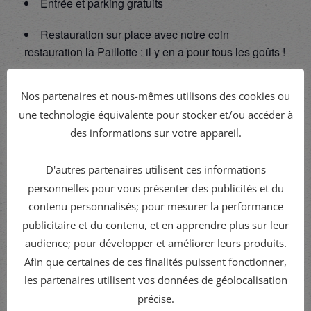
Entrée et parking gratuits
Restauration sur place avec notre coin
restauration la Paillotte : il y en a pour tous les goûts !
Cet événement est ouvert à toutes et à tous
, que
Nos partenaires et nous-mêmes utilisons des cookies ou
vous soyez campeur ou non, danseur débutant ou
une technologie équivalente pour stocker et/ou accéder à
confirmé.
des informations sur votre appareil.
Venez profiter de cette
soirée 100% danse et bonne
humeur
! On vous y attend nombreux !
D'autres partenaires utilisent ces informations
personnelles pour vous présenter des publicités et du
contenu personnalisés; pour mesurer la performance
publicitaire et du contenu, et en apprendre plus sur leur
audience; pour développer et améliorer leurs produits.
Ajouter au calendrier
Afin que certaines de ces finalités puissent fonctionner,
les partenaires utilisent vos données de géolocalisation
précise.
DÉTAILS